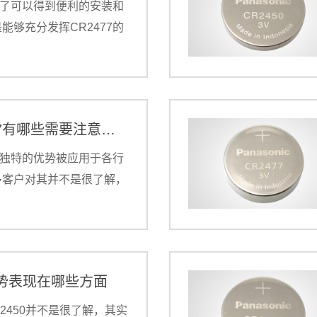
7除了可以得到便利的安装和
能够充分发挥CR2477的
2477来说，选购一件合适
要的事情。
选购CR2477有哪些需要注意的事项
于其独特的优势被应用于各行
多客户对其并不是很了解，
中也很难选出正确的产品，
CR2477产品质量层次不
7的使用范围也越来越多，很
产品。
的优势表现在哪些方面
r2450并不是很了解，其实