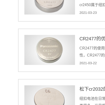
cr2450属
类，但是却广
2021-03-23
常被人们津津乐
错。
CR2477
CR2477的
性，CR247
好的突破，CR
2021-03-22
为大众所喜爱
松下cr203
纽扣电池在日