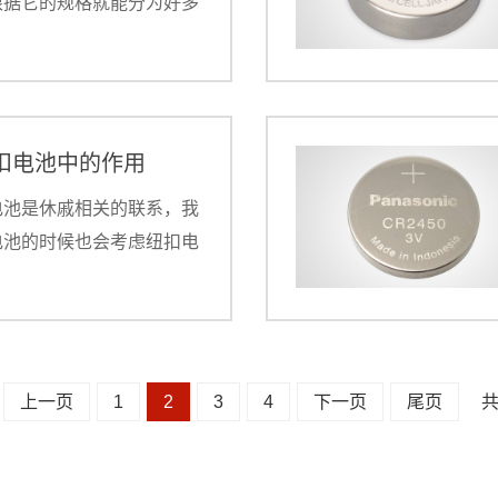
根据它的规格就能分为好多
cr2032电池就是一种。
扣电池中的作用
电池是休戚相关的联系，我
电池的时候也会考虑纽扣电
样也方便我们更换使用。
上一页
1
2
3
4
下一页
尾页