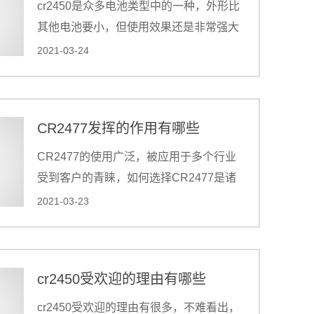
cr2450是众多电池类型中的一种，外形比
其他电池要小，但使用效果还是非常强大
的，还是一些设备不可或缺的部件，小巧
2021-03-24
的外形是不可替代的关键。
CR2477发挥的作用有哪些
CR2477的使用广泛，被应用于多个行业
受到客户的青睐，如何选择CR2477是诸
多客户在考虑的重点，因此对于CR2477
2021-03-23
的了解方便我们选购出合适的产品，
CR2477在使用过程中发挥着重要的作
用，才使自身的优势立于不败之地。
cr2450受欢迎的理由有哪些
cr2450受欢迎的理由有很多，不难看出，