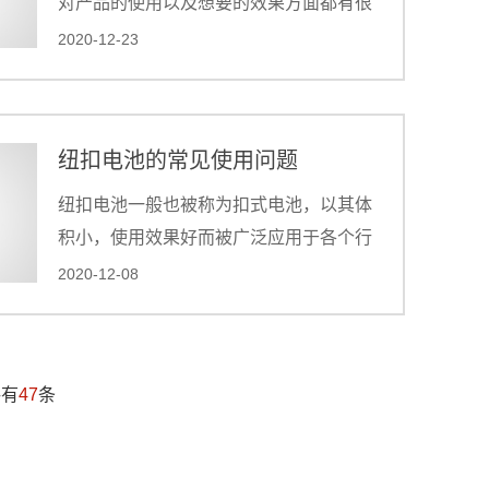
对产品的使用以及想要的效果方面都有很
大的影响，CR2477的使用范围广泛，设
2020-12-23
计良好的CR2477产品是客户需求的满意
点。
纽扣电池的常见使用问题
纽扣电池一般也被称为扣式电池，以其体
积小，使用效果好而被广泛应用于各个行
业，对于纽扣电池来说，它的外观有很多
2020-12-08
种，每种外观都有各自的使用环境，对很
多产品来说选择纽扣电池是不错的一种选
择。
共有
47
条