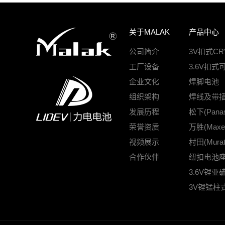
关于MALAK
产品中心
公司简介
3V扣式C
工厂设备
3.6V扣式
企业文化
焊脚电池
组织架构
焊线及带
发展历程
松下(Pana
荣誉资质
万胜(Max
视频展示
村田(Mur
合作伙伴
纽扣电池
3.6V锂
3V锂锰柱