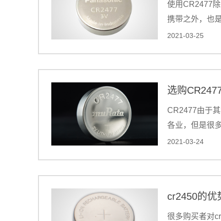
使用CR247
携带之外，也是
优势，对于CR
2021-03-25
的产品是很重
CR2477由
各业，但是很
在选购的过程
2021-03-24
这源于市场上的
齐，CR247
难选择合适的
cr2450
很多购买者对c