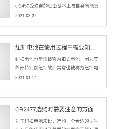
cr2450受欢迎的理由基本上与自身所能发
挥的特性有密切的联系，在电池领域发挥
2021-03-22
着中重要的作用。
纽扣电池在使用过程中需要知道的一些内容
纽扣电池也常常被称为扣式电池，因为其
外形特别像纽扣故而常常也被称为纽扣电
池，一般来说我们看纽扣电池的外观可以
2021-01-14
发现电池的直径比厚度大。
CR2477选购时需要注意的方面
对于纽扣电池来说，选购一个合适的型号