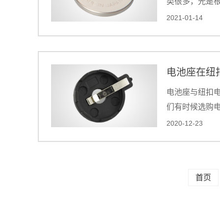
类很多，光是
种类，其中松下
2021-01-14
电池座在纽
电池座与纽扣
们有时候选购
池的规格，这
2020-12-23
首页