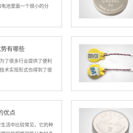
于纽扣电池里面一个很小的分
泛应用于各行各业，因此常
道，cr2450的口碑一直不
的优势有哪些
使用为了很多行业提供了便利
7的技术实现形式也得到了很
2477凭借着其独特的优势
。
2的优点
常生活中比较常见，它的种