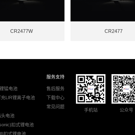
CR2477W
CR2477
服务支持
R锂锰电池
售后服务
可充LIR锂离子电池
下载中心
常见问题
手机站
公众号
插头电池
sonic)扣式锂电池
ell)扣式锂电池