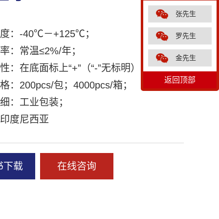
张先生
度：-40℃－+125℃；
罗先生
电率：常温≤2%/年；
金先生
极性：在底面标上“+”（“-”无标明）；
返回顶部
格：200pcs/包；4000pcs/箱；
详细：工业包装；
：印度尼西亚
书下载
在线咨询