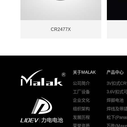
CR2477X
关于MALAK
产品中心
公司简介
3V扣式C
工厂设备
3.6V扣式
企业文化
焊脚电池
组织架构
焊线及带
发展历程
松下(Pana
荣誉资质
万胜(Max