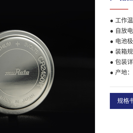
● 工作温
● 自放
● 电池
● 装箱规
● 包装
● 产地
规格